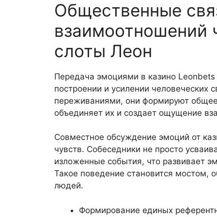
Общественные свя
взаимоотношений 
слоты Леон
Передача эмоциями в казино Leonbets
построении и усилении человеческих с
переживаниями, они формируют общее 
объединяет их и создает ощущение вз
Совместное обсуждение эмоций от каз
чувств. Собеседники не просто усваи
изложенные события, что развивает э
Такое поведение становится мостом,
людей.
Формирование единых референтн