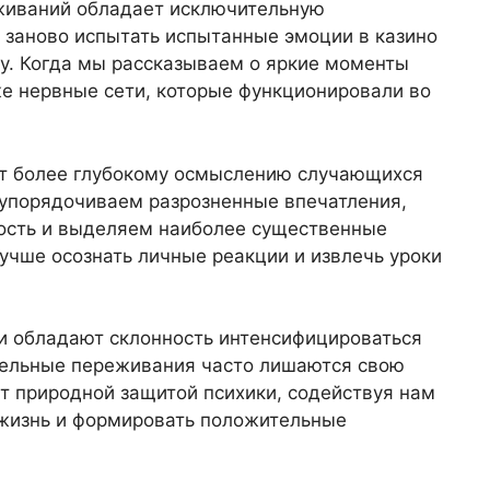
живаний обладает исключительную
 заново испытать испытанные эмоции в казино
лу. Когда мы рассказываем о яркие моменты
же нервные сети, которые функционировали во
ет более глубокому осмыслению случающихся
 упорядочиваем разрозненные впечатления,
ость и выделяем наиболее существенные
лучше осознать личные реакции и извлечь уроки
и обладают склонность интенсифицироваться
ательные переживания часто лишаются свою
т природной защитой психики, содействуя нам
 жизнь и формировать положительные