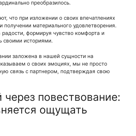
ардинально преобразилось.
т, что при изложении о своих впечатлениях
ри получении материального удовлетворения.
 радости, формируя чувство комфорта и
ь своими историями.
ании заложена в нашей сущности на
казываем о своих эмоциях, мы не просто
ную связь с партнером, подтверждая свою
 через повествование:
вняется ощущать