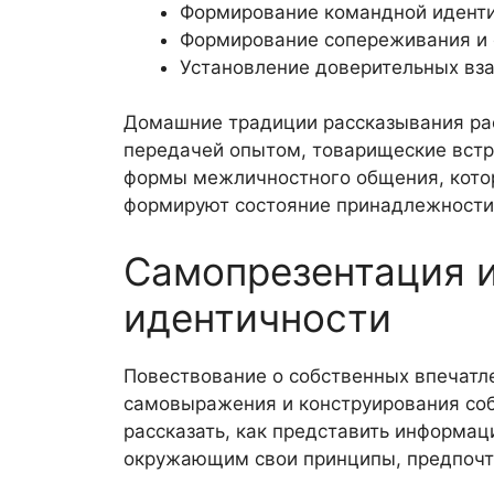
Формирование командной иденти
Формирование сопереживания и
Установление доверительных вз
Домашние традиции рассказывания расс
передачей опытом, товарищеские встр
формы межличностного общения, котор
формируют состояние принадлежности
Самопрезентация и
идентичности
Повествование о собственных впечатл
самовыражения и конструирования собс
рассказать, как представить информац
окружающим свои принципы, предпочт