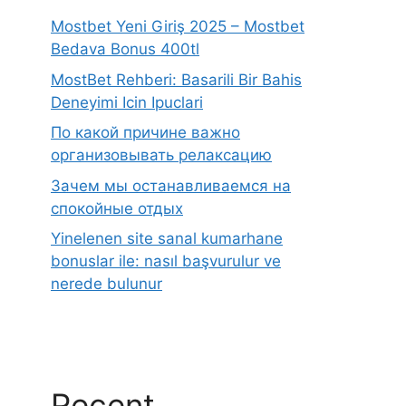
Mostbet Yeni Giriş 2025 – Mostbet
Bedava Bonus 400tl
MostBet Rehberi: Basarili Bir Bahis
Deneyimi Icin Ipuclari
По какой причине важно
организовывать релаксацию
Зачем мы останавливаемся на
спокойные отдых
Yinelenen site sanal kumarhane
bonuslar ile: nasıl başvurulur ve
nerede bulunur
Recent