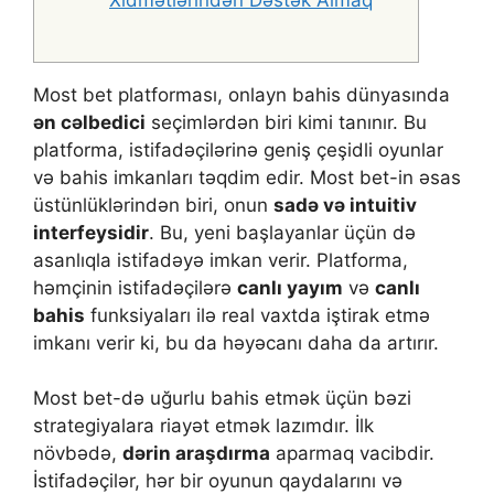
Most bet platforması, onlayn bahis dünyasında
ən cəlbedici
seçimlərdən biri kimi tanınır. Bu
platforma, istifadəçilərinə geniş çeşidli oyunlar
və bahis imkanları təqdim edir. Most bet-in əsas
üstünlüklərindən biri, onun
sadə və intuitiv
interfeysidir
. Bu, yeni başlayanlar üçün də
asanlıqla istifadəyə imkan verir. Platforma,
həmçinin istifadəçilərə
canlı yayım
və
canlı
bahis
funksiyaları ilə real vaxtda iştirak etmə
imkanı verir ki, bu da həyəcanı daha da artırır.
Most bet-də uğurlu bahis etmək üçün bəzi
strategiyalara riayət etmək lazımdır. İlk
növbədə,
dərin araşdırma
aparmaq vacibdir.
İstifadəçilər, hər bir oyunun qaydalarını və