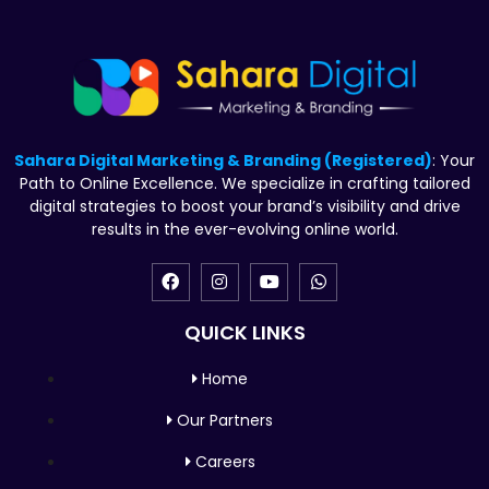
Sahara Digital Marketing & Branding (Registered)
: Your
Path to Online Excellence. We specialize in crafting tailored
digital strategies to boost your brand’s visibility and drive
results in the ever-evolving online world.
QUICK LINKS
Home
Our Partners
Careers