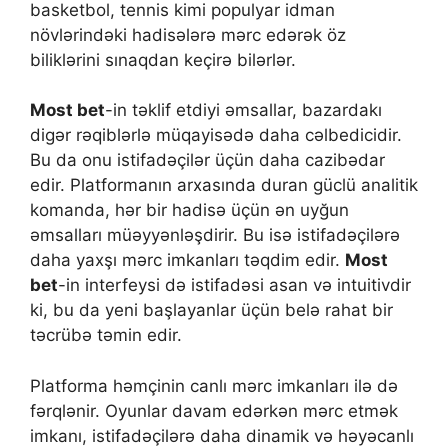
basketbol, tennis kimi populyar idman
növlərindəki hadisələrə mərc edərək öz
biliklərini sınaqdan keçirə bilərlər.
Most bet
-in təklif etdiyi əmsallar, bazardakı
digər rəqiblərlə müqayisədə daha cəlbedicidir.
Bu da onu istifadəçilər üçün daha cazibədar
edir. Platformanın arxasında duran güclü analitik
komanda, hər bir hadisə üçün ən uyğun
əmsalları müəyyənləşdirir. Bu isə istifadəçilərə
daha yaxşı mərc imkanları təqdim edir.
Most
bet
-in interfeysi də istifadəsi asan və intuitivdir
ki, bu da yeni başlayanlar üçün belə rahat bir
təcrübə təmin edir.
Platforma həmçinin canlı mərc imkanları ilə də
fərqlənir. Oyunlar davam edərkən mərc etmək
imkanı, istifadəçilərə daha dinamik və həyəcanlı