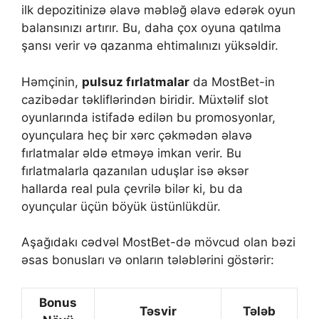
ilk depozitinizə əlavə məbləğ əlavə edərək oyun
balansınızı artırır. Bu, daha çox oyuna qatılma
şansı verir və qazanma ehtimalınızı yüksəldir.
Həmçinin,
pulsuz fırlatmalar
da MostBet-in
cazibədar təkliflərindən biridir. Müxtəlif slot
oyunlarında istifadə edilən bu promosyonlar,
oyunçulara heç bir xərc çəkmədən əlavə
fırlatmalar əldə etməyə imkan verir. Bu
fırlatmalarla qazanılan uduşlar isə əksər
hallarda real pula çevrilə bilər ki, bu da
oyunçular üçün böyük üstünlükdür.
Aşağıdakı cədvəl MostBet-də mövcud olan bəzi
əsas bonusları və onların tələblərini göstərir:
Bonus
Təsvir
Tələb