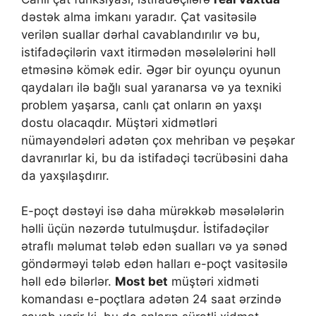
dəstək alma imkanı yaradır. Çat vasitəsilə
verilən suallar dərhal cavablandırılır və bu,
istifadəçilərin vaxt itirmədən məsələlərini həll
etməsinə kömək edir. Əgər bir oyunçu oyunun
qaydaları ilə bağlı sual yaranarsa və ya texniki
problem yaşarsa, canlı çat onların ən yaxşı
dostu olacaqdır. Müştəri xidmətləri
nümayəndələri adətən çox mehriban və peşəkar
davranırlar ki, bu da istifadəçi təcrübəsini daha
da yaxşılaşdırır.
E-poçt dəstəyi isə daha mürəkkəb məsələlərin
həlli üçün nəzərdə tutulmuşdur. İstifadəçilər
ətraflı məlumat tələb edən sualları və ya sənəd
göndərməyi tələb edən halları e-poçt vasitəsilə
həll edə bilərlər.
Most bet
müştəri xidməti
komandası e-poçtlara adətən 24 saat ərzində