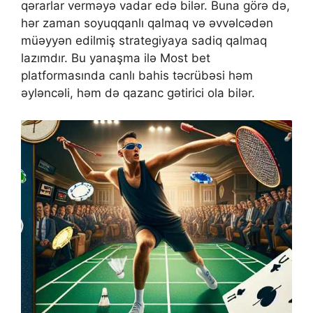
qərarlar verməyə vadar edə bilər. Buna görə də,
hər zaman soyuqqanlı qalmaq və əvvəlcədən
müəyyən edilmiş strategiyaya sadiq qalmaq
lazımdır. Bu yanaşma ilə Most bet
platformasında canlı bahis təcrübəsi həm
əyləncəli, həm də qazanc gətirici ola bilər.