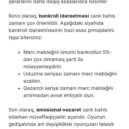
qərarlarını daha dəqiq əsaslandıra bilsinlər.
İkinci olaraq,
bankroll idarəetməsi
canlı bahis
zamanı çox önəmlidir. Aşağıdakı siyahıda
bankroll idarəetməsinin bəzi əsas prinsiplərini
tapa bilərsiniz:
Mərc məbləğini ümumi bankrollun 5%-
dən çox olmamaq şərti ilə
müəyyənləşdirin.
Uduzma seriyası zamanı mərc məbləğini
azaldın.
Qazanclı seriya zamanı mərc məbləğini
artırmadan əvvəl ehtiyatlı olun.
Son olaraq,
emosional nəzarət
canlı bahis
edərkən müvəffəqiyyətin açarıdır. Oyunun
gedişatında ani dəyişikliklər oyunçuları tələsik